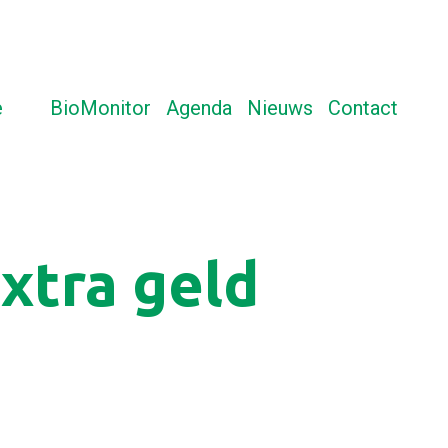
e
BioMonitor
Agenda
Nieuws
Contact
stemt in met extra geld voor ecoregeling GLB
xtra geld