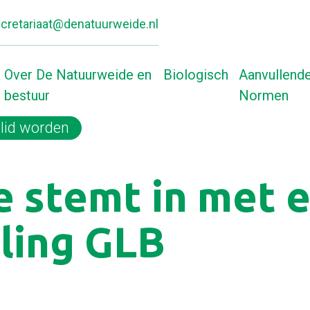
cretariaat@denatuurweide.nl
Over De Natuurweide en
Biologisch
Aanvullend
bestuur
Normen
lid worden
Home
EU Commissie 
 stemt in met e
ling GLB