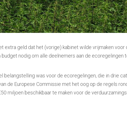
t extra geld dat het (vorige) kabinet wilde vrijmaken voo
 budget nodig om alle deelnemers aan de ecoregelingen t
belangstelling was voor de ecoregelingen, die in drie cate
g van de Europese Commissie met het oog op de regels r
m €50 miljoen beschikbaar te maken voor de verduurzamings