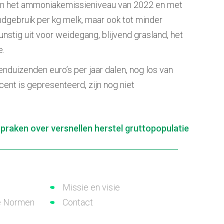
 van het ammoniakemissieniveau van 2022 en met
ndgebruik per kg melk, maar ook tot minder
nstig uit voor weidegang, blijvend grasland, het
e.
nduizenden euro’s per jaar dalen, nog los van
ent is gepresenteerd, zijn nog niet
praken over versnellen herstel gruttopopulatie
Missie en visie
e Normen
Contact