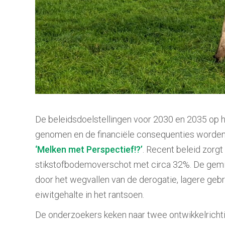
De beleidsdoelstellingen voor 2030 en 2035 op he
genomen en de financiële consequenties worden 
‘Melken met Perspectief!?’
. Recent beleid zorgt
stikstofbodemoverschot met circa 32%. De gemi
door het wegvallen van de derogatie, lagere geb
eiwitgehalte in het rantsoen.
De onderzoekers keken naar twee ontwikkelrichtin