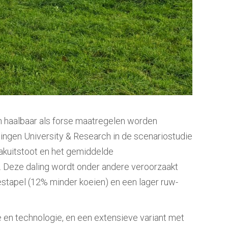
ijn haalbaar als forse maatregelen worden
ngen University & Research in de scenariostudie
iakuitstoot en het gemiddelde
 Deze daling wordt onder andere veroorzaakt
estapel (12% minder koeien) en een lager ruw-
e en technologie, en een extensieve variant met