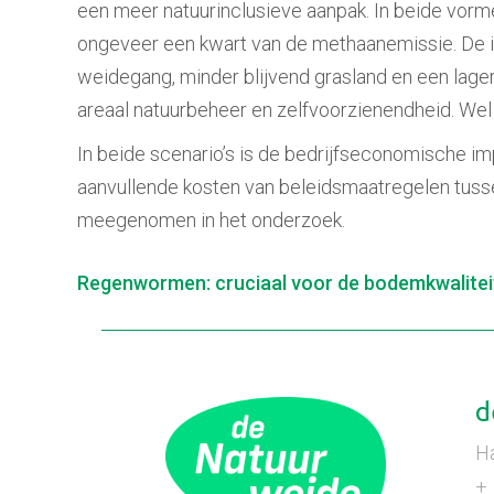
een meer natuurinclusieve aanpak. In beide vorm
ongeveer een kwart van de methaanemissie. De int
weidegang, minder blijvend grasland en een lager 
areaal natuurbeheer en zelfvoorzienendheid. Wel
In beide scenario’s is de bedrijfseconomische im
aanvullende kosten van beleidsmaatregelen tusse
meegenomen in het onderzoek.
Berichtnavigatie
Regenwormen: cruciaal voor de bodemkwalitei
d
H
+