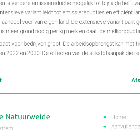
en is verdere emissiereductie mogelijk tot bijna de helft
ensieve variant leidt tot emissiereducties en efficiënt la
aandeel voer van eigen land. De extensieve variant pakt gu
 is meer grond nodig per kg melk en daalt de melkproducti
pact voor bedrijven groot. De arbeidsopbrengst kan met tie
n 2022 en 2030. De effecten van de stikstofaanpak die rec
t
Afs
e Natuurweide
Home
Aanvullend
attem