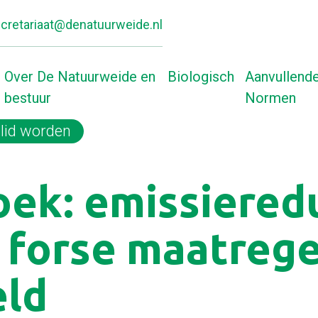
cretariaat@denatuurweide.nl
Over De Natuurweide en
Biologisch
Aanvullend
bestuur
Normen
lid worden
Home
WUR-onderzoek: emissiereductie haal
ek: emissiered
 forse maatrege
eld