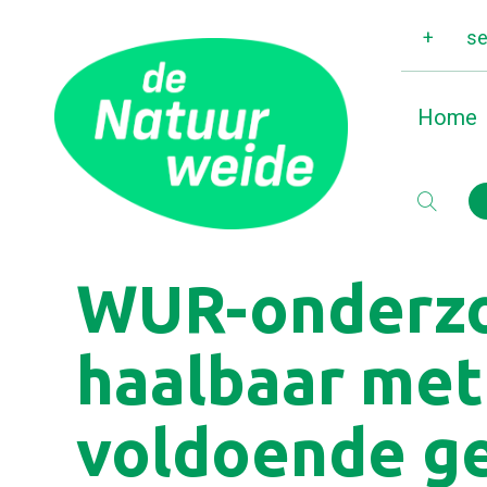
+
se
Home
WUR-onderzo
haalbaar met
voldoende g