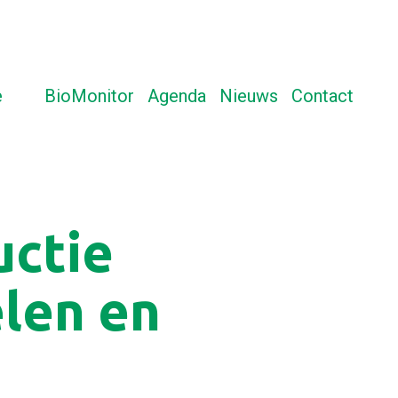
e
BioMonitor
Agenda
Nieuws
Contact
baar met forse maatregelen en voldoende geld
uctie
len en