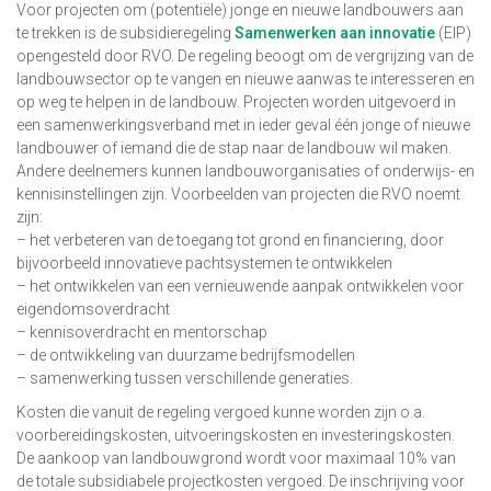
Voor projecten om (potentiële) jonge en nieuwe landbouwers aan
te trekken is de subsidieregeling
Samenwerken aan innovatie
(EIP)
opengesteld door RVO. De regeling beoogt om de vergrijzing van de
landbouwsector op te vangen en nieuwe aanwas te interesseren en
op weg te helpen in de landbouw. Projecten worden uitgevoerd in
een samenwerkingsverband met in ieder geval één jonge of nieuwe
landbouwer of iemand die de stap naar de landbouw wil maken.
Andere deelnemers kunnen landbouworganisaties of onderwijs- en
kennisinstellingen zijn. Voorbeelden van projecten die RVO noemt
zijn:
– het verbeteren van de toegang tot grond en financiering, door
bijvoorbeeld innovatieve pachtsystemen te ontwikkelen
– het ontwikkelen van een vernieuwende aanpak ontwikkelen voor
eigendomsoverdracht
– kennisoverdracht en mentorschap
– de ontwikkeling van duurzame bedrijfsmodellen
– samenwerking tussen verschillende generaties.
Kosten die vanuit de regeling vergoed kunne worden zijn o.a.
voorbereidingskosten, uitvoeringskosten en investeringskosten.
De aankoop van landbouwgrond wordt voor maximaal 10% van
de totale subsidiabele projectkosten vergoed. De inschrijving voor