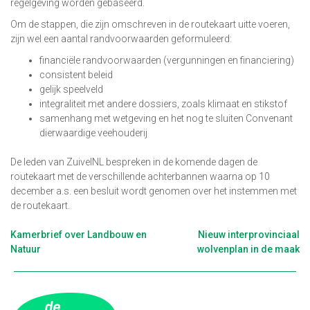
regelgeving worden gebaseerd.
Om de stappen, die zijn omschreven in de routekaart uitte voeren,
zijn wel een aantal randvoorwaarden geformuleerd:
financiële randvoorwaarden (vergunningen en financiering)
consistent beleid
gelijk speelveld
integraliteit met andere dossiers, zoals klimaat en stikstof
samenhang met wetgeving en het nog te sluiten Convenant
dierwaardige veehouderij
De leden van ZuivelNL bespreken in de komende dagen de
routekaart met de verschillende achterbannen waarna op 10
december a.s. een besluit wordt genomen over het instemmen met
de routekaart.
Berichtnavigatie
Kamerbrief over Landbouw en
Nieuw interprovinciaal
Natuur
wolvenplan in de maak