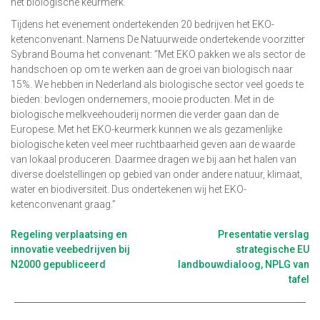
het biologische keurmerk.”
Tijdens het evenement ondertekenden 20 bedrijven het EKO-
ketenconvenant. Namens De Natuurweide ondertekende voorzitter
Sybrand Bouma het convenant: “Met EKO pakken we als sector de
handschoen op om te werken aan de groei van biologisch naar
15%. We hebben in Nederland als biologische sector veel goeds te
bieden: bevlogen ondernemers, mooie producten. Met in de
biologische melkveehouderij normen die verder gaan dan de
Europese. Met het EKO-keurmerk kunnen we als gezamenlijke
biologische keten veel meer ruchtbaarheid geven aan de waarde
van lokaal produceren. Daarmee dragen we bij aan het halen van
diverse doelstellingen op gebied van onder andere natuur, klimaat,
water en biodiversiteit. Dus ondertekenen wij het EKO-
ketenconvenant graag.”
Berichtnavigatie
Regeling verplaatsing en
Presentatie verslag
innovatie veebedrijven bij
strategische EU
N2000 gepubliceerd
landbouwdialoog, NPLG van
tafel