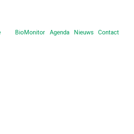
e
BioMonitor
Agenda
Nieuws
Contact
Aanmelden voor Algemene Ledenvergadering