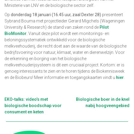
Ministerie van LNV en de biologische sector zelf.
Op
donderdag 18 januari (16.45 uur, zaal Dexter 28)
presenteert
Sybrand Bouma met projectleider Gerard Migchels (Wageningen
University & Research) de stand van zaken rond de
Pilot
BioMonitor
. Vanuit deze pilot wordt een monitorings- en
beloningssystematiek ontwikkeld voor de biologische
melkveehouderij, die recht doet aan de waarde van de biologische
bedrijfsvoering voor natuur, klimaat, water en dierenwelzijn. Voor
de erkenning en borging van het biologische
melkveehouderijsysteem is dit een cruciaal project. Kortom: er is
genoeg interessants te zien en te horen tijdens de Biokennisweek
en de Biobeurs! Meer informatie en toegangskaarten vindt u
hier
.
Berichtnavigatie
EKO-talks: video’s met
Biologische boer in de knel
biologische boodschap voor
nabij hoogveengebied
consument en keten