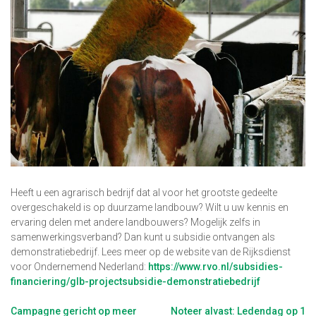
Heeft u een agrarisch bedrijf dat al voor het grootste gedeelte
overgeschakeld is op duurzame landbouw? Wilt u uw kennis en
ervaring delen met andere landbouwers? Mogelijk zelfs in
samenwerkingsverband? Dan kunt u subsidie ontvangen als
demonstratiebedrijf. Lees meer op de website van de Rijksdienst
voor Ondernemend Nederland:
https://www.rvo.nl/subsidies-
financiering/glb-projectsubsidie-demonstratiebedrijf
Berichtnavigatie
Campagne gericht op meer
Noteer alvast: Ledendag op 1