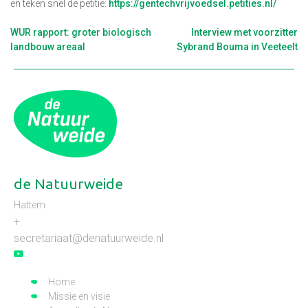
en teken snel de petitie:
https://gentechvrijvoedsel.petities.nl/
Berichtnavigatie
WUR rapport: groter biologisch
Interview met voorzitter
landbouw areaal
Sybrand Bouma in Veeteelt
de Natuurweide
Hattem
+
secretariaat@denatuurweide.nl
Home
Missie en visie