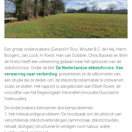
Een groep onderzoekers (Gerard H. Ros, Wouter B.C. de Heij, Harm
Borgers, Jan Lock, H. Kievit, Han van Dobben, Chris Backes en Wim
de Vries) heeft een verkenning gedaan naar het oplossen van de
stikstofcrisis. Onder de titel ‘
De Nederlandse stikstofcrisis: Van
verwarring naar verbinding
‘ presenteren ze de uitkomsten van
een studie die ze deden om ‘de stikstofproblematiek te ontwarren’,
zoals ze stellen. Het rapport is aangeboden aan Elbert Roest, de
voorzitter van het Regieorgaan Versnellen Innovatie Duurzame
Veehouderij.
De onderzoekers benoemen drie kernproblemen:
1. Het milieukundige probleem: De noodzaak om de uitstoot van
verschillende stikstofverbindingen (ammoniak, stikstofoxiden,
nitraat, lachgas) structureel te verlagen voor natuur, water,