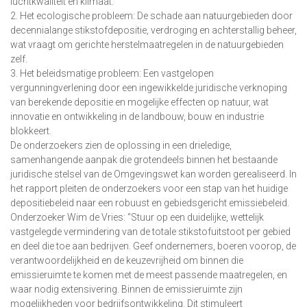
luchtkwaliteit en klimaat.
2. Het ecologische probleem: De schade aan natuurgebieden door
decennialange stikstofdepositie, verdroging en achterstallig beheer,
wat vraagt om gerichte herstelmaatregelen in de natuurgebieden
zelf.
3. Het beleidsmatige probleem: Een vastgelopen
vergunningverlening door een ingewikkelde juridische verknoping
van berekende depositie en mogelijke effecten op natuur, wat
innovatie en ontwikkeling in de landbouw, bouw en industrie
blokkeert.
De onderzoekers zien de oplossing in een drieledige,
samenhangende aanpak die grotendeels binnen het bestaande
juridische stelsel van de Omgevingswet kan worden gerealiseerd. In
het rapport pleiten de onderzoekers voor een stap van het huidige
depositiebeleid naar een robuust en gebiedsgericht emissiebeleid.
Onderzoeker Wim de Vries: “Stuur op een duidelijke, wettelijk
vastgelegde vermindering van de totale stikstofuitstoot per gebied
en deel die toe aan bedrijven. Geef ondernemers, boeren voorop, de
verantwoordelijkheid en de keuzevrijheid om binnen die
emissieruimte te komen met de meest passende maatregelen, en
waar nodig extensivering. Binnen de emissieruimte zijn
mogelijkheden voor bedrijfsontwikkeling. Dit stimuleert