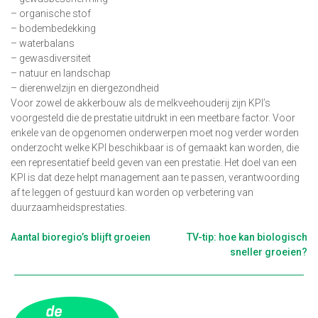
– organische stof
– bodembedekking
– waterbalans
– gewasdiversiteit
– natuur en landschap
– dierenwelzijn en diergezondheid
Voor zowel de akkerbouw als de melkveehouderij zijn KPI’s
voorgesteld die de prestatie uitdrukt in een meetbare factor. Voor
enkele van de opgenomen onderwerpen moet nog verder worden
onderzocht welke KPI beschikbaar is of gemaakt kan worden, die
een representatief beeld geven van een prestatie. Het doel van een
KPI is dat deze helpt management aan te passen, verantwoording
af te leggen of gestuurd kan worden op verbetering van
duurzaamheidsprestaties.
Berichtnavigatie
Aantal bioregio’s blijft groeien
TV-tip: hoe kan biologisch
sneller groeien?