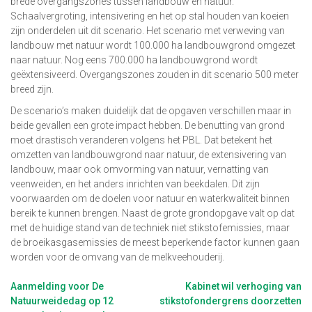
brede overgangszones tussen landbouw en natuur.
Schaalvergroting, intensivering en het op stal houden van koeien
zijn onderdelen uit dit scenario. Het scenario met verweving van
landbouw met natuur wordt 100.000 ha landbouwgrond omgezet
naar natuur. Nog eens 700.000 ha landbouwgrond wordt
geëxtensiveerd. Overgangszones zouden in dit scenario 500 meter
breed zijn.
De scenario’s maken duidelijk dat de opgaven verschillen maar in
beide gevallen een grote impact hebben. De benutting van grond
moet drastisch veranderen volgens het PBL. Dat betekent het
omzetten van landbouwgrond naar natuur, de extensivering van
landbouw, maar ook omvorming van natuur, vernatting van
veenweiden, en het anders inrichten van beekdalen. Dit zijn
voorwaarden om de doelen voor natuur en waterkwaliteit binnen
bereik te kunnen brengen. Naast de grote grondopgave valt op dat
met de huidige stand van de techniek niet stikstofemissies, maar
de broeikasgasemissies de meest beperkende factor kunnen gaan
worden voor de omvang van de melkveehouderij.
Berichtnavigatie
Aanmelding voor De
Kabinet wil verhoging van
Natuurweidedag op 12
stikstofondergrens doorzetten