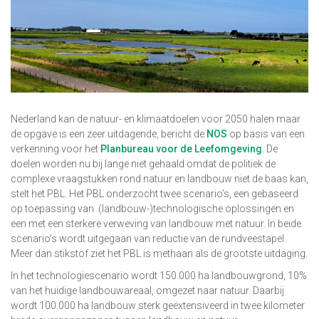
Nederland kan de natuur- en klimaatdoelen voor 2050 halen maar
de opgave is een zeer uitdagende, bericht de
NOS
op basis van een
verkenning voor het
Planbureau voor de Leefomgeving
. De
doelen worden nu bij lange niet gehaald omdat de politiek de
complexe vraagstukken rond natuur en landbouw niet de baas kan,
stelt het PBL. Het PBL onderzocht twee scenario’s, een gebaseerd
op toepassing van (landbouw-)technologische oplossingen en
een met een sterkere verweving van landbouw met natuur. In beide
scenario’s wordt uitgegaan van reductie van de rundveestapel.
Meer dan stikstof ziet het PBL is methaan als de grootste uitdaging.
In het technologiescenario wordt 150.000 ha landbouwgrond, 10%
van het huidige landbouwareaal, omgezet naar natuur. Daarbij
wordt 100.000 ha landbouw sterk geëxtensiveerd in twee kilometer