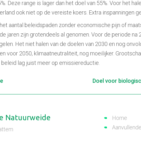
55%. Deze range is lager dan het doel van 55%. Voor het h
rland ook niet op de vereiste koers. Extra inspanningen ge
s het aantal beleidspaden zonder economische pijn of maat
de jaren zijn grotendeels al genomen. Voor de periode na 
elen. Het niet halen van de doelen van 2030 en nog onvo
len voor 2050, klimaatneutraliteit, nog moeilijker. Grootsc
 beleid lag juist meer op emissiereductie.
de
Doel voor biologisc
e Natuurweide
Home
Aanvullend
attem