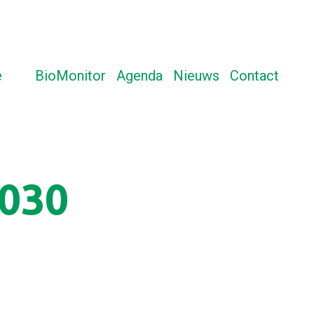
e
BioMonitor
Agenda
Nieuws
Contact
aatdoelen in 2030 onwaarschijnlijk volgens PBL
2030