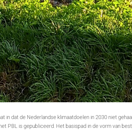
 in dat de Nederlandse klimaatdoelen in 2030 niet gehaald
 het PBL is gepubliceerd. Het basispad in de vorm van best