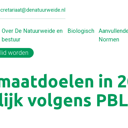
cretariaat@denatuurweide.nl
Over De Natuurweide en
Biologisch
Aanvullend
bestuur
Normen
lid worden
Home
Halen van klim
imaatdoelen in 
lijk volgens PBL