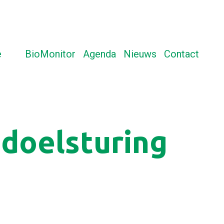
e
BioMonitor
Agenda
Nieuws
Contact
d voor verduurzaming via doelsturing in Drenthe
 doelsturing