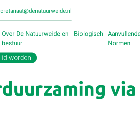
cretariaat@denatuurweide.nl
Over De Natuurweide en
Biologisch
Aanvullend
bestuur
Normen
lid worden
Home
Gel
rduurzaming via