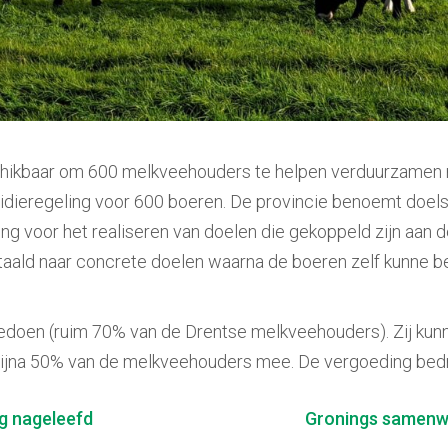
chikbaar om 600 melkveehouders te helpen verduurzamen me
dieregeling voor 600 boeren. De provincie benoemt doelstu
 voor het realiseren van doelen die gekoppeld zijn aan d
taald naar concrete doelen waarna de boeren zelf kunne be
doen (ruim 70% van de Drentse melkveehouders). Zij kun
 bijna 50% van de melkveehouders mee. De vergoeding bed
g nageleefd
Gronings samenwe