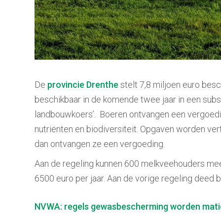
De
provincie Drenthe
stelt 7,8 miljoen euro bes
beschikbaar in de komende twee jaar in een subsi
landbouwkoers’. Boeren ontvangen een vergoeding
nutriënten en biodiversiteit. Opgaven worden ver
dan ontvangen ze een vergoeding.
Aan de regeling kunnen 600 melkveehouders mee
6500 euro per jaar. Aan de vorige regeling deed
Berichtnavigatie
NVWA: regels gewasbescherming worden mati