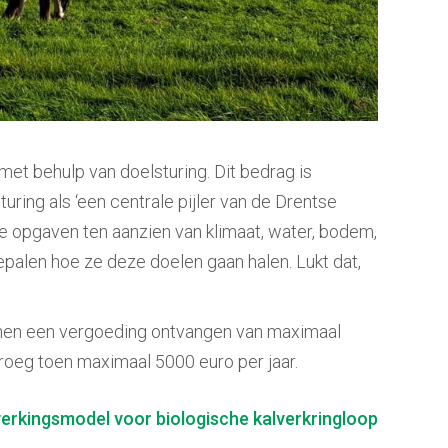
t behulp van doelsturing. Dit bedrag is
ring als ‘een centrale pijler van de Drentse
e opgaven ten aanzien van klimaat, water, bodem,
palen hoe ze deze doelen gaan halen. Lukt dat,
nen een vergoeding ontvangen van maximaal
roeg toen maximaal 5000 euro per jaar.
rkingsmodel voor biologische kalverkringloop