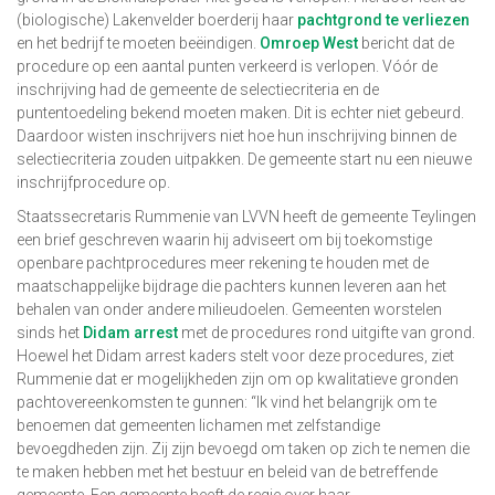
(biologische) Lakenvelder boerderij haar
pachtgrond te verliezen
en het bedrijf te moeten beëindigen.
Omroep West
bericht dat de
procedure op een aantal punten verkeerd is verlopen. Vóór de
inschrijving had de gemeente de selectiecriteria en de
puntentoedeling bekend moeten maken. Dit is echter niet gebeurd.
Daardoor wisten inschrijvers niet hoe hun inschrijving binnen de
selectiecriteria zouden uitpakken. De gemeente start nu een nieuwe
inschrijfprocedure op.
Staatssecretaris Rummenie van LVVN heeft de gemeente Teylingen
een brief geschreven waarin hij adviseert om bij toekomstige
openbare pachtprocedures meer rekening te houden met de
maatschappelijke bijdrage die pachters kunnen leveren aan het
behalen van onder andere milieudoelen. Gemeenten worstelen
sinds het
Didam arrest
met de procedures rond uitgifte van grond.
Hoewel het Didam arrest kaders stelt voor deze procedures, ziet
Rummenie dat er mogelijkheden zijn om op kwalitatieve gronden
pachtovereenkomsten te gunnen: “Ik vind het belangrijk om te
benoemen dat gemeenten lichamen met zelfstandige
bevoegdheden zijn. Zij zijn bevoegd om taken op zich te nemen die
te maken hebben met het bestuur en beleid van de betreffende
gemeente. Een gemeente heeft de regie over haar