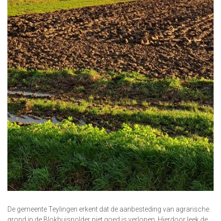
De gemeente Teylingen erkent dat de aanbesteding van agrarische
grond in de Blokhuispolder niet goed is verlopen. Hierdoor leek de