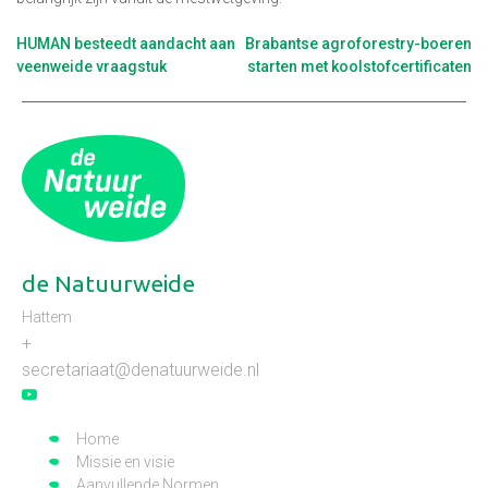
Berichtnavigatie
HUMAN besteedt aandacht aan
Brabantse agroforestry-boeren
veenweide vraagstuk
starten met koolstofcertificaten
de Natuurweide
Hattem
+
secretariaat@denatuurweide.nl
Home
Missie en visie
Aanvullende Normen