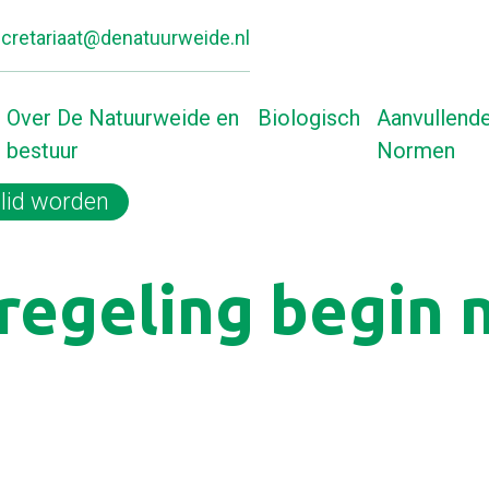
cretariaat@denatuurweide.nl
Over De Natuurweide en
Biologisch
Aanvullend
bestuur
Normen
lid worden
Home
regeling begin