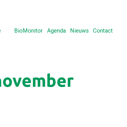
e
BioMonitor
Agenda
Nieuws
Contact
Beëindigingsregeling begin november bekend
 november