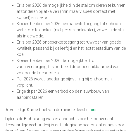
Er is per 2026 de mogelijkheid in de stal om dieren te kunnen
afzonderen bij afkalven (minimaal visueel contact met
koppel) en ziekte.
Koeien hebben per 2026 permanente toegang tot schoon
water om te drinken (niet per se drinkwater), zowel in de stal
als in de weide.
Er is per 2026 onbeperkte toegang tot ruwvoer van goede
kwaliteit, passend bij de leeftijd en het lactatiestadium van de
koe.
Koeien hebben per 2026 de mogelijkheid tot
vachtverzorging, bijvoorbeeld door beschikbaarheid van
voldoende koeborstels.
Per 2026 wordt langdurige pijnstilling bij onthoornen
verplicht.
Er geldt per 2026 een verbod op de nieuwbouw van
aanbindstallen
De volledige Kamerbrief van de minister leest u
hier
.
Tijdens de Biohuisdag was er aandacht voor het convenant
dierwaardige veehouderij in de biologische sector, dat daags voor
de brief van Adema nog in een rondetafelgesprek met de sector ins