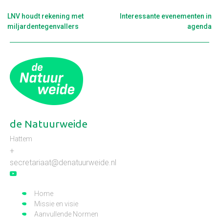
Berichtnavigatie
LNV houdt rekening met
Interessante evenementen in
miljardentegenvallers
agenda
de Natuurweide
Hattem
+
secretariaat@denatuurweide.nl
Home
Missie en visie
Aanvullende Normen