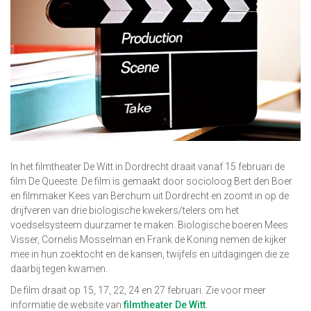
In het filmtheater De Witt in Dordrecht draait vanaf 15 februari de
film De Queeste. De film is gemaakt door socioloog Bert den Boer
en filmmaker Kees van Berchum uit Dordrecht en zoomt in op de
drijfveren van drie biologische kwekers/telers om het
voedselsysteem duurzamer te maken. Biologische boeren Mees
Visser, Cornelis Mosselman en Frank de Koning nemen de kijker
mee in hun zoektocht en de kansen, twijfels en uitdagingen die ze
daarbij tegen kwamen.
De film draait op 15, 17, 22, 24 en 27 februari. Zie voor meer
informatie de website van
filmtheater De Witt
.