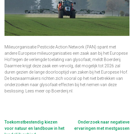
Milieuorganisatie Pesticide Action Network (PAN) spant met
andere Europese milieuorganisaties een zaak aan bij het Europese
Hof tegen de verlengde toelating van glysofaat, meldt Boerderij.
Daarmee krijgt deze zaak een vervolg, dat mogelijk tot 2026 zal
duren gezien de lange doorlooptijd van zaken bij het Europese Hof.
De bezwaarmakers richten zich vooral op het niet betrekken van
onderzoeken naar glysofaat-effecten bij het nemen van deze
beslissing. Lees meer op Boerderij.nl.
Berichtnavigatie
Toekomstbestendig kiezen
Onderzoek naar negatieve
voor natuur en landbouw in het
ervaringen met mestgassen